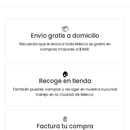
0
o
b
f
i
e
t
r
u
t
a
📦
a
l
Envío gratis a domicilio
Recuerda que el envío a todo México es gratis en
compras mayores a $499.
🏠
Recoge en tienda
También puedes comprar y recoger en nuestra sucursal
Vallejo en la Ciudad de México.
📄
Factura tu compra