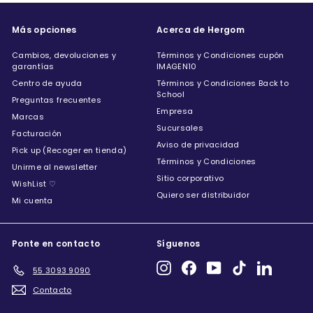
Más opciones
Acerca de Hergom
Cambios, devoluciones y
Términos y Condiciones cupón
garantías
IMAGEN10
Centro de ayuda
Términos y Condiciones Back to
School
Preguntas frecuentes
Empresa
Marcas
Sucursales
Facturación
Aviso de privacidad
Pick up (Recoger en tienda)
Términos y Condiciones
Unirme al newsletter
Sitio corporativo
WishList ♡
Quiero ser distribuidor
Mi cuenta
Ponte en contacto
Síguenos
Instagram
Facebook
YouTube
TikTok
LinkedIn
55 3093 9090
Contacto