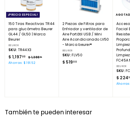
1
1
¡PRECIO ESPECIAL!
AGOTA
150 Tiras Reactivas TR44
2 Piezas de Filtros para
Accesor
para glucómetro Beurer
Enfriador y ventilador de
Facial 
GL44 / GL50 | Marca
Aire Portátil USB / Mini
Resiste
Beurer
Aire Acondicionado LV50
Propor
- Marca beurer®
Limpie
BEURER
SKU:
TR44X3
Profun
BEURER
SKU:
FLV50
Limpie
P
$
P
$ 1,197
00
$
$ 1,388
52
FC45A 
r
r
$
$ 519
1
1
00
Ahorras: $ 191.52
e
e
,
BEURER
5
,
SKU:
F
3
c
c
1
1
8
i
i
P
$ 224
1
9
9
8
o
o
r
Ahorras:
.
.
7
d
h
e
5
0
e
.
a
c
2
o
b
0
i
0
f
i
o
0
e
t
d
También te pueden interesar
r
u
e
t
a
o
a
l
f
e