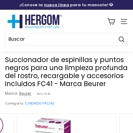
Ir
¡Conoce la
nueva línea
para tu mascota! 🐶
directamente
diapositivas
al
H
pausa
contenido
E
Naveg
R
G
Busca
O
Buscar
Cerrar
M
Succionador de espinillas y puntos
M
negros para una limpieza profunda
E
del rostro, recargable y accesorios
D
incluidos FC41 - Marca Beurer
I
Marca:
Beurer
SKU:
FC41
C
Categoría:
CUIDADO FACIAL
A
L