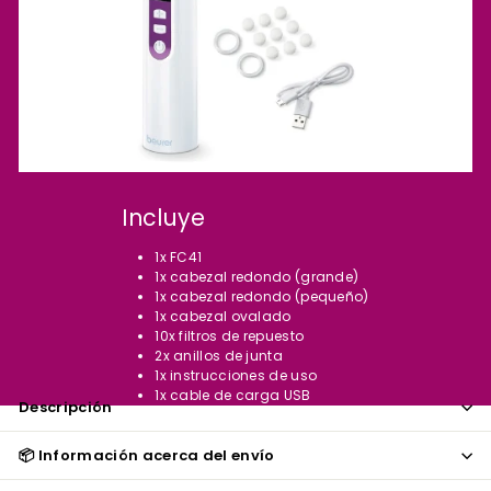
Incluye
1x FC41
1x cabezal redondo (grande)
1x cabezal redondo (pequeño)
1x cabezal ovalado
10x filtros de repuesto
2x anillos de junta
1x instrucciones de uso
1x cable de carga USB
Descripción
📦 Información acerca del envío