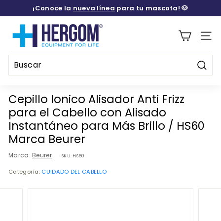
Ir
¡Conoce la
nueva línea
para tu mascota! 🐶
directamente
diapositivas
al
H
pausa
contenido
E
Naveg
R
G
Busca
O
Buscar
Cerrar
M
Cepillo Ionico Alisador Anti Frizz
M
para el Cabello con Alisado
E
Instantáneo para Más Brillo / HS60
D
Marca Beurer
I
Marca:
Beurer
SKU:
HS60
C
Categoría:
CUIDADO DEL CABELLO
A
L