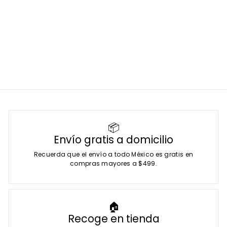
SKU:
HS60
P
$
P
$ 842
00
$
$ 990
00
r
r
9
8
Ahorras: $ 148
e
e
9
4
0
c
c
2
.
i
i
.
0
o
o
0
0
d
h
e
0
a
o
b
f
i
e
t
r
u
t
a
📦
a
l
Envío gratis a domicilio
Recuerda que el envío a todo México es gratis en
compras mayores a $499.
🏠
Recoge en tienda