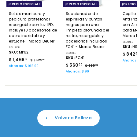
¡PRECIO ESPECIAL!
¡PRECIO ESPECIAL!
¡PRECIO 
Set de manicura y
Succionador de
Cepillo
pedicura profesional
espinillas y puntos
Anti Fr
recargable con luz LED,
negros para una
con Al
incluye 10 accesorios de
limpieza profunda del
para Má
acero inoxidable y
rostro, recargable y
Marca 
estuche - Marca Beurer
accesorios incluidos
BEURER
FC41 - Marca Beurer
SKU:
H
BEURER
SKU:
MP62
P
BEURER
$ 842
SKU:
FC41
P
$
P
r
$ 1,466
10
$
$ 1,629
Ahorras:
00
r
r
P
$
P
e
$ 560
1
1
00
$
$ 659
Ahorras: $ 162.90
00
e
e
,
r
r
c
6
5
,
Ahorras: $ 99
6
c
c
e
e
5
i
6
4
2
9
i
i
c
c
o
0
6
9
.
o
o
i
i
d
.
.
0
6
d
h
o
o
e
0
0
0
e
.
a
d
h
o
0
o
b
e
0
a
f
1
f
i
o
b
e
0
e
t
f
i
r
Volver a Belleza
r
u
e
t
t
t
a
r
u
a
a
l
t
a
a
l