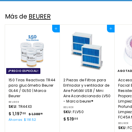
Más de
BEURER
Agregar al carrito
Agregar al carrito
¡PRECIO ESPECIAL!
AGOTA
150 Tiras Reactivas TR44
2 Piezas de Filtros para
Accesor
para glucómetro Beurer
Enfriador y ventilador de
Facial 
GL44 / GL50 | Marca
Aire Portátil USB / Mini
Resiste
Beurer
Aire Acondicionado LV50
Propor
- Marca beurer®
Limpie
BEURER
SKU:
TR44X3
Profun
BEURER
SKU:
FLV50
Limpie
P
$
P
$ 1,197
00
$
$ 1,388
52
FC45A 
r
r
$
$ 519
1
1
00
Ahorras: $ 191.52
e
e
,
BEURER
5
,
SKU:
F
3
c
c
1