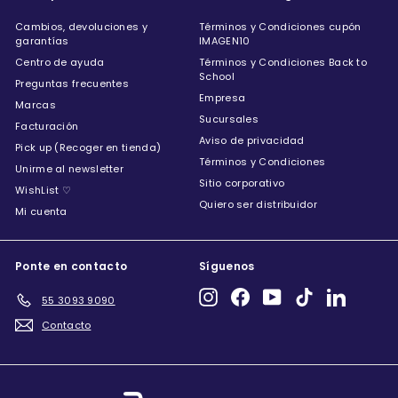
Cambios, devoluciones y
Términos y Condiciones cupón
garantías
IMAGEN10
Centro de ayuda
Términos y Condiciones Back to
School
Preguntas frecuentes
Empresa
Marcas
Sucursales
Facturación
Aviso de privacidad
Pick up (Recoger en tienda)
Términos y Condiciones
Unirme al newsletter
Sitio corporativo
WishList ♡
Quiero ser distribuidor
Mi cuenta
Ponte en contacto
Síguenos
Instagram
Facebook
YouTube
TikTok
LinkedIn
55 3093 9090
Contacto