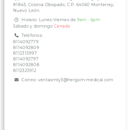
#1843, Colonia Obispado, C.P. 64060 Monterrey,
Nuevo León.
Horario: Lunes-Viernes de
9am - 6pm
Sábado y domingo
Cerrado
Teléfonos:
8114092779
8114092809
8112313997
8114092797
8114092808
8112323912
Correo:
ventasmty3@hergom-medical.com