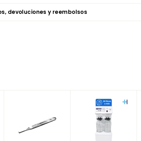
os, devoluciones y reembolsos
A
A
A
g
g
g
r
r
r
e
e
e
g
g
g
a
a
a
r
r
r
a
a
a
l
l
l