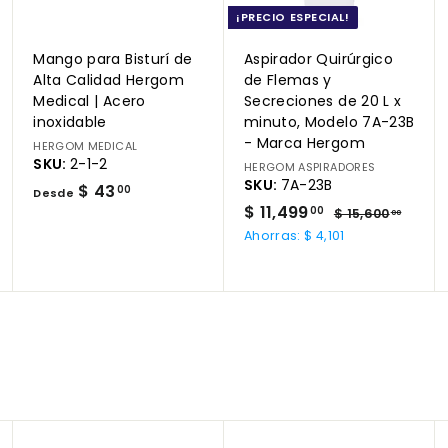
c
c
c
¡PRECIO ESPECIAL!
a
a
a
r
r
r
Mango para Bisturí de
Aspirador Quirúrgico
r
r
r
i
i
i
Alta Calidad Hergom
de Flemas y
t
t
t
Medical | Acero
Secreciones de 20 L x
o
o
o
inoxidable
minuto, Modelo 7A-23B
- Marca Hergom
HERGOM MEDICAL
SKU:
2-1-2
HERGOM ASPIRADORES
SKU:
7A-23B
D
$ 43
00
Desde
P
$
P
$ 11,499
e
$
00
$ 15,600
00
r
r
1
1
s
Ahorras: $ 4,101
5
e
e
1
d
,
c
c
,
e
6
i
i
0
4
$
o
o
0
9
4
d
h
.
9
3
e
a
0
0
o
.
b
.
f
i
0
0
e
t
0
0
r
u