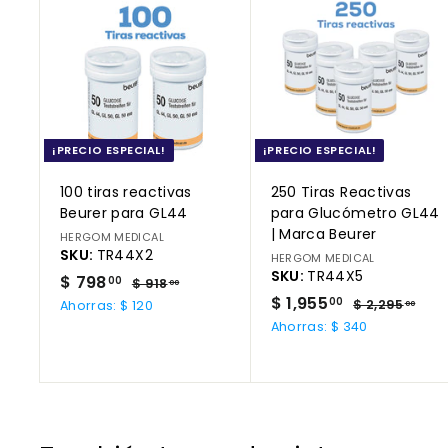
A
t
a
g
a
l
r
e
g
a
r
a
l
c
¡PRECIO ESPECIAL!
¡PRECIO ESPECIAL!
a
r
100 tiras reactivas
250 Tiras Reactivas
r
i
Beurer para GL44
para Glucómetro GL44
t
| Marca Beurer
HERGOM MEDICAL
o
SKU:
TR44X2
HERGOM MEDICAL
SKU:
TR44X5
P
$
P
$ 798
$
00
$ 918
00
r
r
P
$
P
9
$ 1,955
7
$
00
$ 2,295
Ahorras: $ 120
00
1
e
e
r
r
2
1
9
Ahorras: $ 340
8
,
c
c
e
e
,
8
.
2
i
i
c
c
9
0
.
9
o
o
i
i
0
5
5
0
d
h
o
o
.
5
0
e
a
d
h
0
.
0