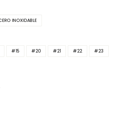
CERO INOXIDABLE
#15
#20
#21
#22
#23
)