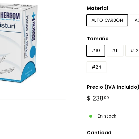
Material
ALTO CARBÓN
A
Tamaño
#10
#11
#12
#24
Precio (IVA Incluido
Precio
$
$ 238
00
habitual
238.00
En stock
Cantidad