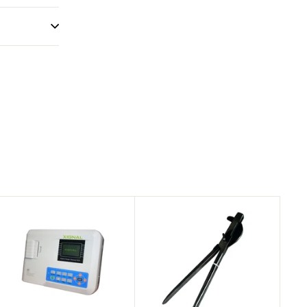
A
A
g
g
r
r
e
e
g
g
a
a
r
r
a
a
l
l