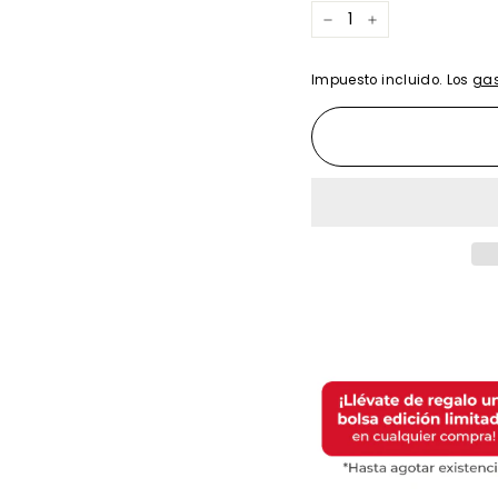
−
+
Impuesto incluido. Los
gas