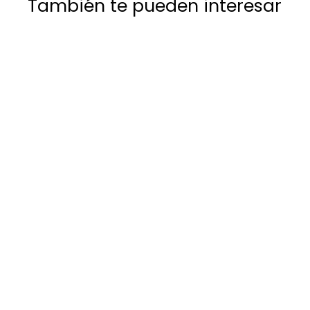
o
b
e
a
También te pueden interesar
f
i
o
0
b
e
t
f
i
0
r
u
e
t
t
a
r
u
a
l
t
a
a
l
Hojas para Bisturí
Hergom Medical | Caja
con 100 Piezas
HERGOM MEDICAL
SKU:
H10
D
$ 238
00
Desde
e
s