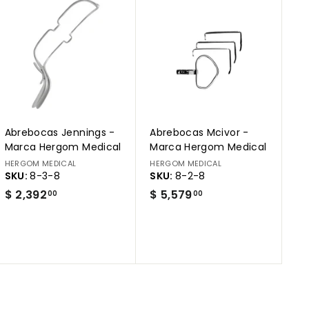
5
A
A
g
g
.
r
r
7
e
e
g
g
2
a
a
r
r
a
a
l
l
c
c
a
a
r
r
Abrebocas Jennings -
Abrebocas Mcivor -
r
r
i
i
Marca Hergom Medical
Marca Hergom Medical
t
t
HERGOM MEDICAL
HERGOM MEDICAL
o
o
SKU:
8-3-8
SKU:
8-2-8
$
$
$ 2,392
$ 5,579
00
00
2
5
,
,
3
5
9
7
2
9
.
.