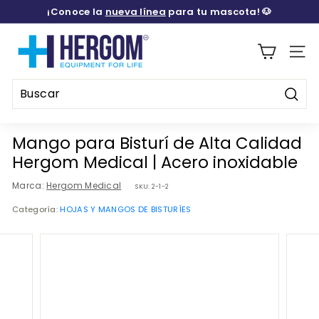
Ir
¡Conoce la
nueva línea
para tu mascota! 🐶
directamente
diapositivas
al
H
pausa
contenido
E
Naveg
R
G
Busca
O
Buscar
Cerrar
M
Mango para Bisturí de Alta Calidad
M
Hergom Medical | Acero inoxidable
E
Marca:
Hergom Medical
SKU:
2-1-2
D
Categoría:
HOJAS Y MANGOS DE BISTURÍES
I
C
A
L