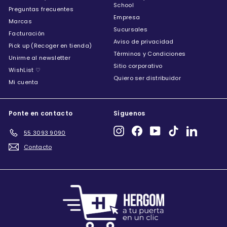
School
Preguntas frecuentes
Empresa
Marcas
Sucursales
Facturación
Aviso de privacidad
Pick up (Recoger en tienda)
Términos y Condiciones
Unirme al newsletter
Sitio corporativo
WishList ♡
Quiero ser distribuidor
Mi cuenta
Ponte en contacto
Síguenos
Instagram
Facebook
YouTube
TikTok
LinkedIn
55 3093 9090
Contacto