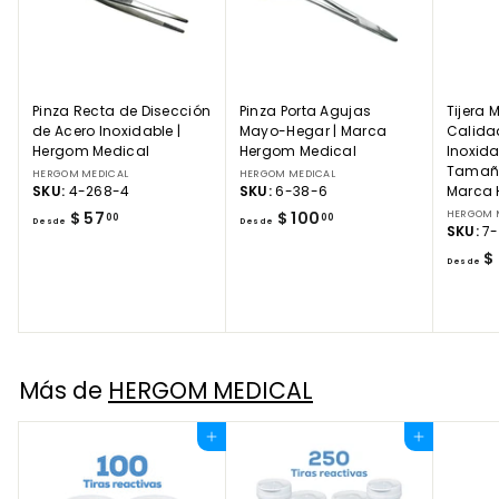
Pinza Recta de Disección
Pinza Porta Agujas
Tijera 
de Acero Inoxidable |
Mayo-Hegar | Marca
Calida
Hergom Medical
Hergom Medical
Inoxida
Tamaños
HERGOM MEDICAL
HERGOM MEDICAL
SKU:
4-268-4
SKU:
6-38-6
Marca 
D
D
$ 57
$ 100
HERGOM 
00
00
Desde
Desde
SKU:
7-
e
e
$
s
s
Desde
d
d
e
e
$
$
5
1
7
0
Más de
HERGOM MEDICAL
.
0
0
.
Agregar al carrito
Agregar al carrito
0
0
0