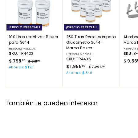
¡PRECIO ESPECIAL!
¡PRECIO ESPECIAL!
100 tiras reactivas Beurer
250 Tiras Reactivas para
Abrebo
para GL44
Glucómetro GL44 |
Marca 
Marca Beurer
HERGOM MEDICAL
HERGOM 
SKU:
TR44X2
SKU:
8-
HERGOM MEDICAL
SKU:
TR44X5
P
$
P
$ 798
$ 9,56
00
$
$ 918
00
r
r
P
$
P
$ 1,955
9
7
00
$
$ 2,295
Ahorras: $ 120
00
e
e
1
r
r
2
1
9
Ahorras: $ 340
8
c
c
e
e
,
,
8
.
2
i
i
c
c
9
.
0
9
o
o
i
i
0
5
5
0
d
h
o
o
.
5
e
0
a
d
h
También te pueden interesar
0
o
b
e
.
a
0
f
i
o
b
0
e
t
f
i
0
r
u
e
t
t
a
r
u
a
l
t
a
a
l