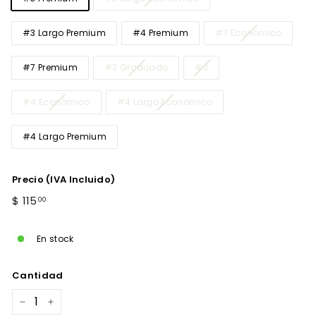
#3 Largo Premium
#4 Premium
#7 Económico
#7 Premium
#3 Graduado
#3
#4 Económico
#4 Largo Económico
#4 Largo Premium
Precio (IVA Incluido)
Precio
$
$ 115
00
habitual
115.00
En stock
Cantidad
−
+