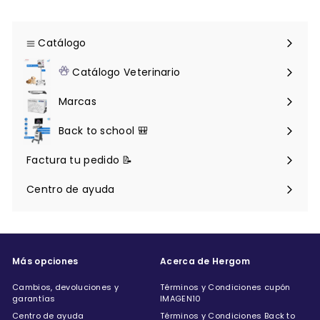
Catálogo
Expandir
menú
Catálogo Veterinario
Expandir
menú
Marcas
Back to school 🎒
Factura tu pedido 📝
Centro de ayuda
Expandir
menú
Más opciones
Acerca de Hergom
Cambios, devoluciones y
Términos y Condiciones cupón
garantías
IMAGEN10
Centro de ayuda
Términos y Condiciones Back to