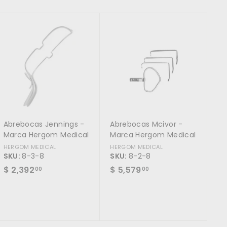
1
.
.
0
0
A
A
0
g
g
0
r
r
e
e
g
g
a
a
r
r
a
a
l
l
c
c
a
a
r
r
Abrebocas Jennings -
Abrebocas Mcivor -
r
r
i
i
Marca Hergom Medical
Marca Hergom Medical
t
t
HERGOM MEDICAL
HERGOM MEDICAL
o
o
SKU:
8-3-8
SKU:
8-2-8
$
$
$ 2,392
$ 5,579
00
00
2
5
,
,
3
5
9
7