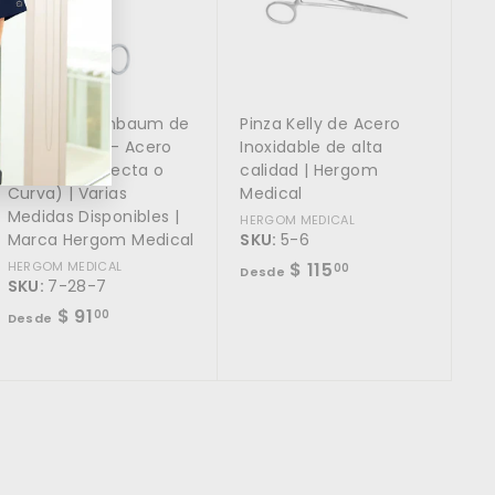
a
a
r
r
a
a
l
l
c
c
a
a
r
r
Tijera Metzenbaum de
Pinza Kelly de Acero
r
r
i
i
Alta Calidad – Acero
Inoxidable de alta
t
t
Inoxidable (Recta o
calidad | Hergom
o
o
Curva) | Varias
Medical
Medidas Disponibles |
HERGOM MEDICAL
Marca Hergom Medical
SKU:
5-6
D
HERGOM MEDICAL
$ 115
00
Desde
SKU:
7-28-7
e
D
$ 91
00
Desde
s
e
d
s
e
d
$
e
1
$
1
9
5