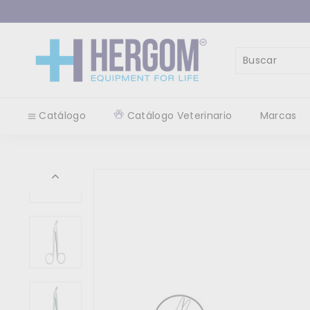
Ir
directamente
al
H
contenido
E
R
Buscar
Cerrar
G
O
Catálogo
Catálogo Veterinario
Marcas
M
M
E
D
I
C
A
L