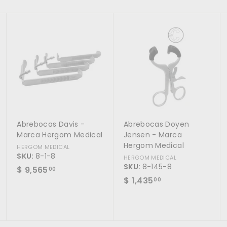
.
0
0
0
0
A
A
A
g
g
g
r
r
r
e
e
e
g
g
g
a
a
a
r
r
r
a
a
a
l
l
l
c
c
c
a
a
a
r
r
r
Abrebocas Davis -
Abrebocas Doyen
r
r
r
i
i
i
Marca Hergom Medical
Jensen - Marca
t
t
t
Hergom Medical
HERGOM MEDICAL
o
o
o
SKU:
8-1-8
HERGOM MEDICAL
SKU:
8-145-8
$
$ 9,565
00
$
$ 1,435
9
00
1
,
,
5
4
6