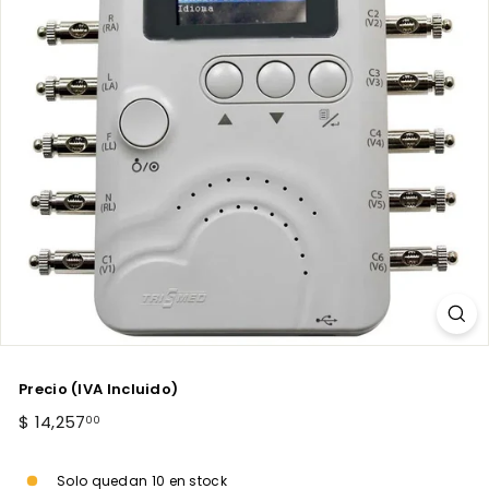
Precio (IVA Incluido)
Precio
$
$ 14,257
00
habitual
14,257.00
Solo quedan 10 en stock