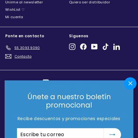
Unirme al newsletter
Quiero ser distribuidor
WishList ♡
Mi cuenta
Ponte en contacto
Síguenos
Instagram
Facebook
YouTube
TikTok
LinkedIn
55 3093 9090
Contacto
"Ce
(es
Únete a nuestro boletín
promocional
Recibe descuentos y promociones especiales
© 2026 HERGOM MEDICAL ® | Todos los derechos
reservados | Tienda oficial
Escribe
Suscribir
tu