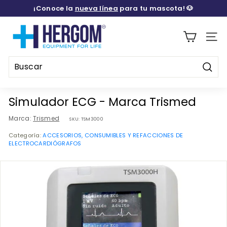
Ir
¡Conoce la
nueva línea
para tu mascota! 🐶
directamente
diapositivas
al
H
pausa
contenido
E
Naveg
R
G
Busca
O
Buscar
Cerrar
M
Simulador ECG - Marca Trismed
M
Marca:
Trismed
SKU:
TSM3000
E
Categoría:
ACCESORIOS, CONSUMIBLES Y REFACCIONES DE
D
ELECTROCARDIÓGRAFOS
I
C
A
L