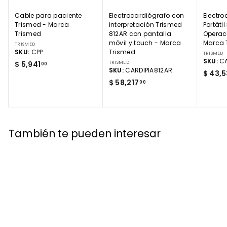
Cable para paciente
Electrocardiógrafo con
Electro
Trismed - Marca
interpretación Trismed
Portáti
Trismed
812AR con pantalla
Operac
móvil y touch - Marca
Marca 
TRISMED
SKU:
CPP
Trismed
TRISMED
SKU:
CA
$
$ 5,941
TRISMED
00
SKU:
CARDIPIA812AR
$ 43,
5
$
$ 58,217
00
,
5
9
8
4
,
1
2
.
También te pueden interesar
1
0
7
0
.
0
0