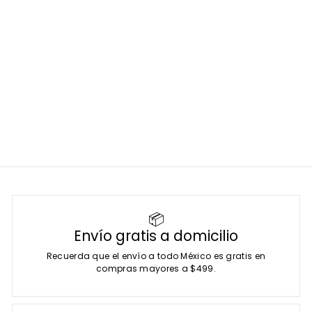
Simulador ECG - Marca
Trismed
TRISMED
SKU:
TSM3000
$
$ 14,257
00
1
4
,
2
5
7
.
0
0
📦
Envío gratis a domicilio
Recuerda que el envío a todo México es gratis en
compras mayores a $499.