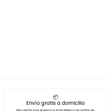
Placa de adaptación
LCP T 2.2 - Marca
Mindray
MINDRAY
SKU:
F14AB-PA01382
$
$ 3,008
00
3
,
0
0
8
.
0
0
📦
Envío gratis a domicilio
Recuerda que el envío a todo México es gratis en