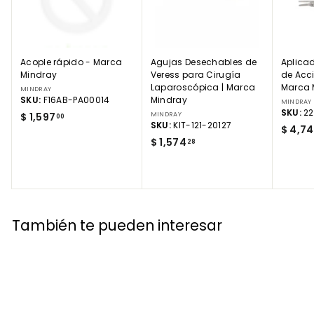
Acople rápido - Marca
Agujas Desechables de
Aplicad
Mindray
Veress para Cirugía
de Acc
Laparoscópica | Marca
Marca 
MINDRAY
SKU:
F16AB-PA00014
Mindray
MINDRAY
SKU:
22
$
$ 1,597
MINDRAY
00
SKU:
KIT-121-20127
$ 4,7
1
$
$ 1,574
28
,
1
5
,
9
5
7
7
.
4
0
También te pueden interesar
.
0
2
8