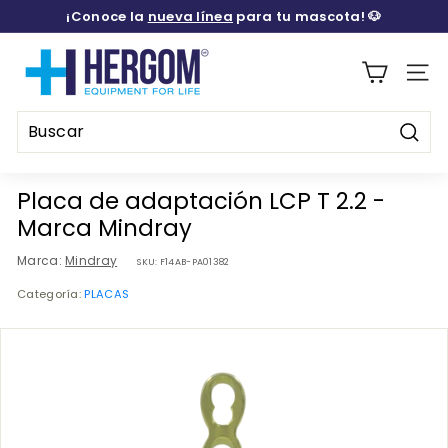
Ir
¡Conoce la
nueva línea
para tu mascota! 🐶
directamente
diapositivas
al
H
pausa
contenido
E
Naveg
R
G
Busca
O
Buscar
Cerrar
M
Placa de adaptación LCP T 2.2 -
M
Marca Mindray
E
Marca:
Mindray
SKU:
F14AB-PA01382
D
Categoría:
PLACAS
I
C
A
L