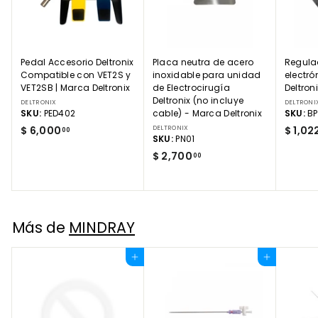
Pedal Accesorio Deltronix
Placa neutra de acero
Regula
Compatible con VET2S y
inoxidable para unidad
electró
VET2SB | Marca Deltronix
de Electrocirugía
Deltron
Deltronix (no incluye
DELTRONIX
DELTRONI
SKU:
PED402
cable) - Marca Deltronix
SKU:
BP
$
$ 6,000
DELTRONIX
$ 1,02
00
SKU:
PN01
6
$
$ 2,700
00
,
2
0
,
0
7
0
0
.
Más de
MINDRAY
0
0
.
0
0
Agregar al carrito
Agregar al carrito
0