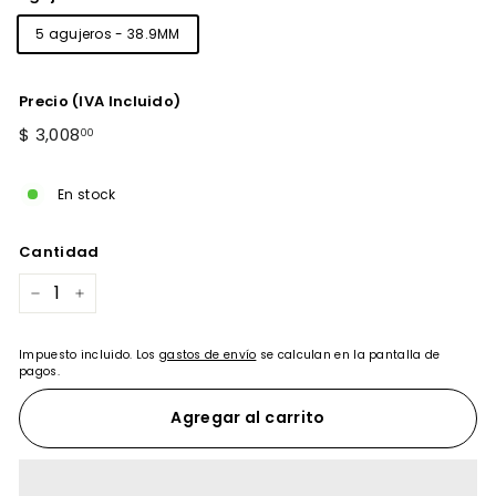
5 agujeros - 38.9MM
Precio (IVA Incluido)
Precio
$
$ 3,008
00
habitual
3,008.00
En stock
Cantidad
−
+
Impuesto incluido. Los
gastos de envío
se calculan en la pantalla de
pagos.
Agregar al carrito