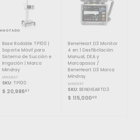
g
a
r
a
l
c
AGOTADO
a
r
Base Rodable TP100 |
BeneHeart D3 Monitor
r
i
Soporte Móvil para
4 en 1 Desfibrilación
t
Sistema de Succión e
Manual, DEA y
o
Irrigación | Marca
Marcapasos /
Mindray
BeneHeart D3 Marca
Mindray
MINDRAY
SKU:
TP100
MINDRAY
SKU:
BENEHEARTD3
$
$ 20,986
87
$
$ 115,000
2
00
1
0
1
,
5
9
,
8
0
6