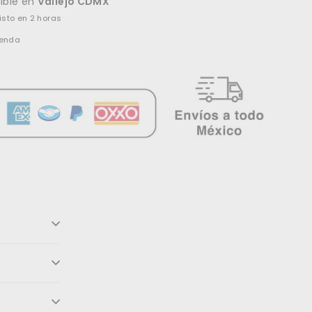
ible en
Vallejo CDMX
isto en 2 horas
ienda