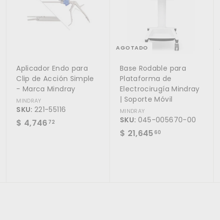
g
g
a
a
r
r
a
a
l
l
c
c
AGOTADO
a
a
r
r
Aplicador Endo para
Base Rodable para
r
r
i
i
Clip de Acción Simple
Plataforma de
t
t
- Marca Mindray
Electrocirugía Mindray
o
o
| Soporte Móvil
MINDRAY
SKU:
221-55116
MINDRAY
SKU:
045-005670-00
$
$ 4,746
72
$
$ 21,645
4
60
2
,
1
7
,
4
6
6
4
.
5
7
.
2