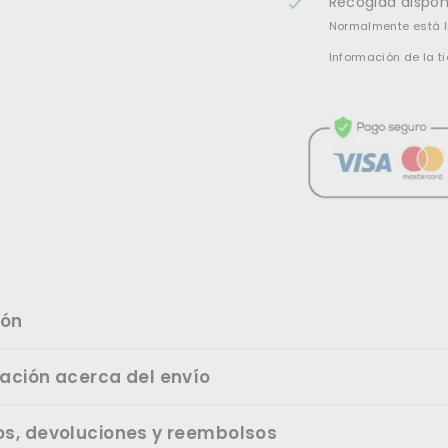
Recogida dispon
Normalmente está l
Información de la t
ión
mación acerca del envío
os, devoluciones y reembolsos