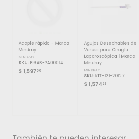
g
a
r
a
l
c
a
r
Acople rápido - Marca
Agujas Desechables de
r
i
Mindray
Veress para Cirugía
t
Laparoscópica | Marca
MINDRAY
o
SKU:
F16AB-PA00014
Mindray
$
$ 1,597
MINDRAY
00
SKU:
KIT-121-20127
1
$
$ 1,574
28
,
1
5
,
9
5
7
7
.
4
0
.
0
2
También te pueden interesar