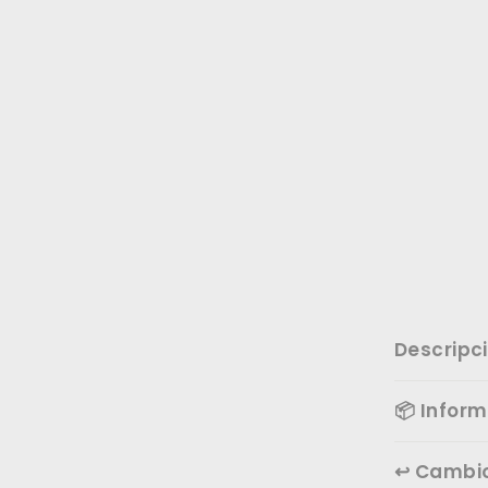
Descripc
📦 Infor
↩️ Cambi