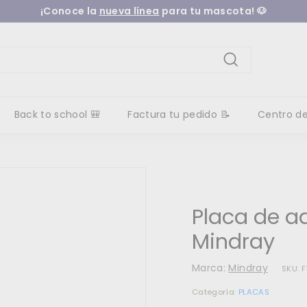
¡Conoce la
nueva línea
para tu mascota! 🐶
diapositivas
pausa
Buscar
Back to school 🎒
Factura tu pedido 📝
Centro d
Placa de a
Mindray
Marca:
Mindray
SKU:
F
Categoría:
PLACAS