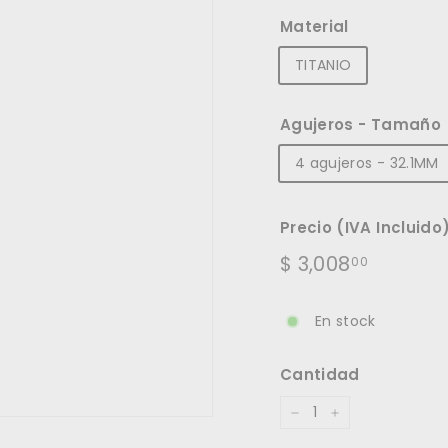
Material
TITANIO
Agujeros - Tamaño
4 agujeros - 32.1MM
Precio (IVA Incluido
Precio
$
$ 3,008
00
habitual
3,008.0
En stock
Cantidad
−
+