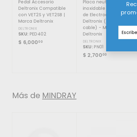
Pedal Accesorio
Placa neutra de acero
r
Rec
i
Deltronix Compatible
inoxidable para unidad
promo
t
con VET2S y VET2SB |
de Electrocirugía
o
Marca Deltronix
Deltronix (no incluye
cable) - Marca
Escribe
Suscrib
DELTRONIX
SKU:
PED402
Deltronix
tu
$
$ 6,000
DELTRONIX
correo
00
SKU:
PN01
6
$
$ 2,700
00
,
2
0
,
0
7
0
0
.
0
0
Más de
MINDRAY
.
0
0
0
A
g
r
e