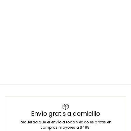
Pinza Museux - Marca
Hergom Medical
HERGOM MEDICAL
SKU:
6-90-6
$
$ 1,435
00
1
,
4
3
5
.
0
0
📦
Envío gratis a domicilio
Recuerda que el envío a todo México es gratis en
compras mayores a $499.