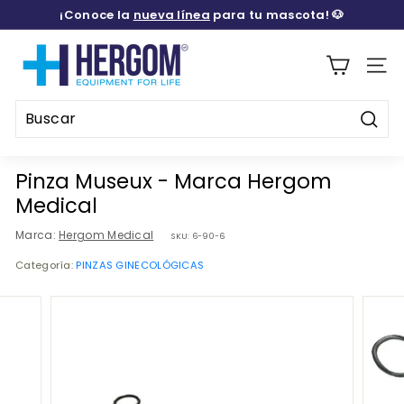
Ir
¡Conoce la
nueva línea
para tu mascota! 🐶
directamente
diapositivas
al
H
pausa
contenido
E
Naveg
R
G
Busca
O
Buscar
Cerrar
M
Pinza Museux - Marca Hergom
M
Medical
E
Marca:
Hergom Medical
SKU:
6-90-6
D
Categoría:
PINZAS GINECOLÓGICAS
I
C
A
L