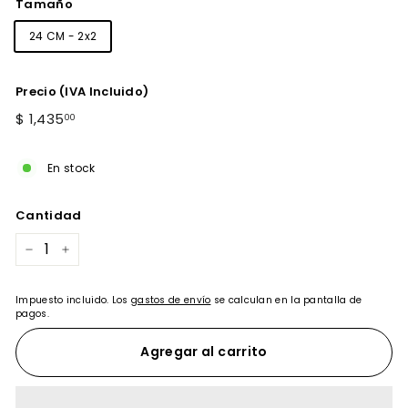
Tamaño
24 CM - 2x2
Precio (IVA Incluido)
Precio
$
$ 1,435
00
habitual
1,435.00
En stock
Cantidad
−
+
Impuesto incluido. Los
gastos de envío
se calculan en la pantalla de
pagos.
Agregar al carrito