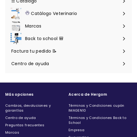
Catálogo
Expandir
menú
Catálogo Veterinario
Expandir
menú
Marcas
Back to school 🎒
Factura tu pedido 📝
Centro de ayuda
Expandir
menú
Más opciones
Acerca de Hergom
Cambios, devoluciones y
Términos y Condiciones cupón
garantías
IMAGEN10
Centro de ayuda
Términos y Condiciones Back to
School
Preguntas frecuentes
Empresa
Marcas