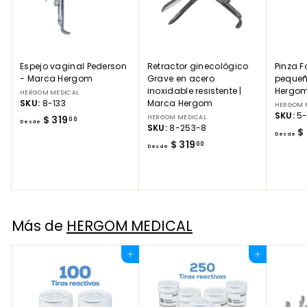
Espejo vaginal Pederson
Retractor ginecológico
Pinza F
- Marca Hergom
Grave en acero
pequeñ
inoxidable resistente |
Hergo
HERGOM MEDICAL
SKU:
8-133
Marca Hergom
HERGOM 
SKU:
5
D
$ 319
HERGOM MEDICAL
00
Desde
SKU:
8-253-8
$
e
Desde
D
$ 319
00
s
Desde
e
d
s
e
d
$
e
3
$
1
Más de
HERGOM MEDICAL
3
9
1
.
Agregar al carrito
Agregar al carrito
9
0
.
0
0
0