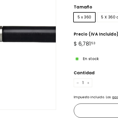
Tamaño
5 x 360
5 X 360 
Precio (IVA Incluido
Precio
$
$ 6,781
53
habitual
6,781.53
En stock
Cantidad
−
+
Impuesto incluido. Los
gas