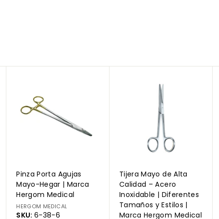
A
A
A
g
g
g
r
r
r
e
e
e
g
g
g
a
a
a
r
r
r
a
a
a
l
l
l
c
c
c
a
a
a
r
r
r
Pinza Porta Agujas
Tijera Mayo de Alta
r
r
r
i
i
i
Mayo-Hegar | Marca
Calidad – Acero
t
t
t
Hergom Medical
Inoxidable | Diferentes
o
o
o
Tamaños y Estilos |
HERGOM MEDICAL
SKU:
6-38-6
Marca Hergom Medical