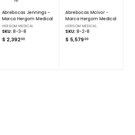
a
a
r
r
Abrebocas Jennings -
Abrebocas Mcivor -
r
r
i
i
Marca Hergom Medical
Marca Hergom Medical
t
t
HERGOM MEDICAL
HERGOM MEDICAL
o
o
SKU:
8-3-8
SKU:
8-2-8
$
$
$ 2,392
$ 5,579
00
00
2
5
,
,
3
5
9
7
2
9
.
.
0
0
0
0