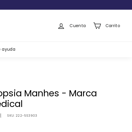
Cuenta
Carrito
e ayuda
iopsia Manhes - Marca
dical
l
SKU:
222-5S3903