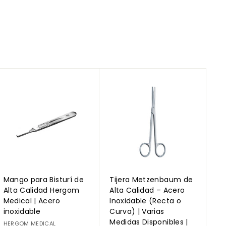
A
A
g
g
r
r
e
e
g
g
a
a
r
r
a
a
l
l
c
c
a
a
r
r
Mango para Bisturí de
Tijera Metzenbaum de
r
r
i
i
Alta Calidad Hergom
Alta Calidad – Acero
t
t
Medical | Acero
Inoxidable (Recta o
o
o
inoxidable
Curva) | Varias
Medidas Disponibles |
HERGOM MEDICAL