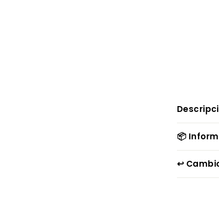
Descripc
📦 Infor
↩️ Cambi