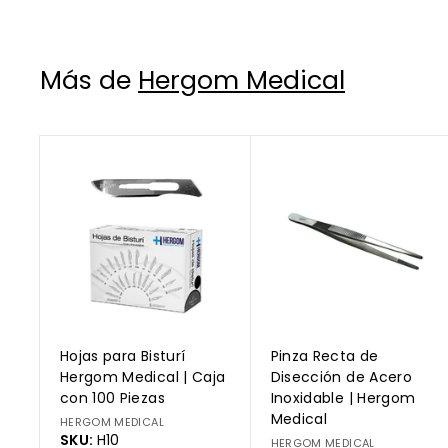
Más de
Hergom Medical
A
g
r
e
g
a
r
a
l
c
a
r
Hojas para Bisturí
Pinza Recta de
r
i
Hergom Medical | Caja
Disección de Acero
t
con 100 Piezas
Inoxidable | Hergom
o
Medical
HERGOM MEDICAL
SKU:
H10
HERGOM MEDICAL