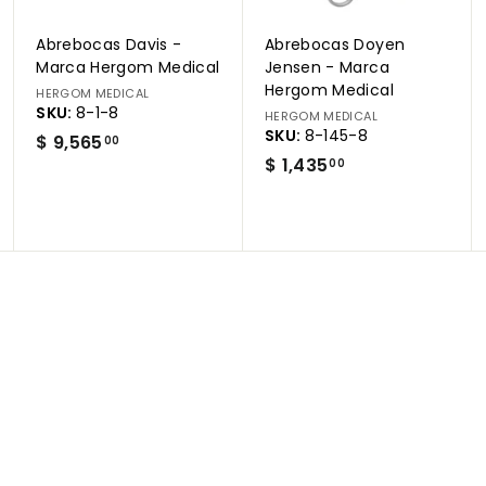
a
a
a
r
r
r
Abrebocas Davis -
Abrebocas Doyen
r
r
r
i
i
i
Marca Hergom Medical
Jensen - Marca
t
t
t
Hergom Medical
HERGOM MEDICAL
o
o
o
SKU:
8-1-8
HERGOM MEDICAL
SKU:
8-145-8
$
$ 9,565
00
$
$ 1,435
9
00
1
,
,
5
4
6
3
5
5
.
.
0
0
0
0