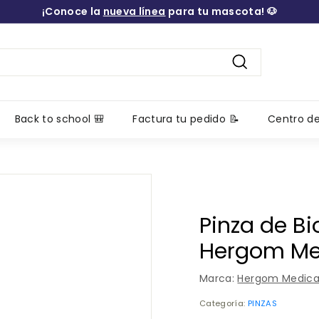
¡Conoce la
nueva línea
para tu mascota! 🐶
diapositivas
pausa
Buscar
Back to school 🎒
Factura tu pedido 📝
Centro d
Pinza de B
Hergom Me
Marca:
Hergom Medica
Categoría:
PINZAS