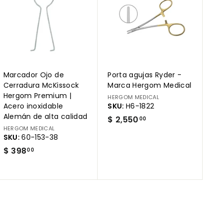
e
e
g
g
a
a
r
r
a
a
l
l
c
c
a
a
r
r
Marcador Ojo de
Porta agujas Ryder -
r
r
i
i
Cerradura McKissock
Marca Hergom Medical
t
t
Hergom Premium |
HERGOM MEDICAL
o
o
Acero inoxidable
SKU:
H6-1822
Alemán de alta calidad
$
$ 2,550
00
HERGOM MEDICAL
2
SKU:
60-153-38
,
$
$ 398
00
5
3
5
9
0
8
.
.
0
0
0
0