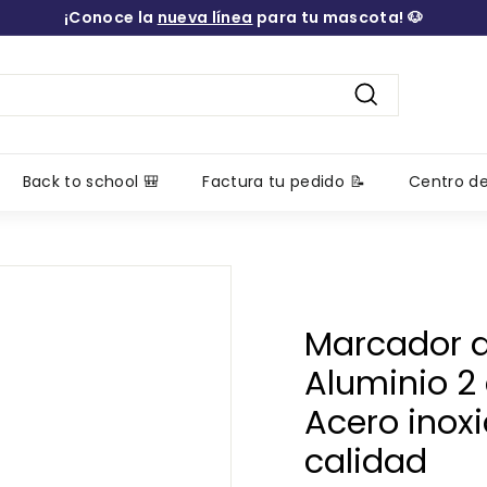
¡Conoce la
nueva línea
para tu mascota! 🐶
diapositivas
pausa
Buscar
Back to school 🎒
Factura tu pedido 📝
Centro d
Marcador 
Aluminio 2
Acero inox
calidad