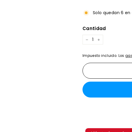
habitual
4,305.0
Solo quedan 6 en 
Cantidad
−
+
Impuesto incluido. Los
gas