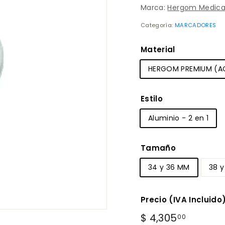
Marca:
Hergom Medica
Categoría:
MARCADORES
Material
HERGOM PREMIUM (AC
Estilo
Aluminio - 2 en 1
Tamaño
34 y 36 MM
38 
Precio (IVA Incluido
Precio
$
$ 4,305
00