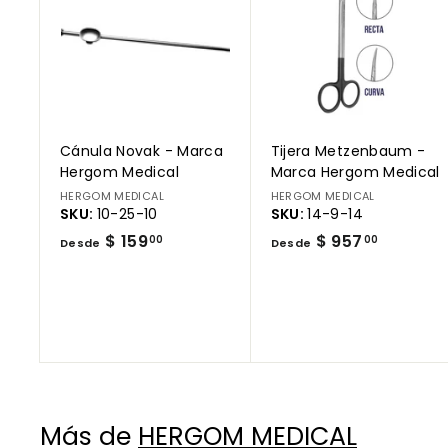
e
g
a
r
a
l
c
a
r
Cánula Novak - Marca
Tijera Metzenbaum -
r
i
Hergom Medical
Marca Hergom Medical
t
HERGOM MEDICAL
HERGOM MEDICAL
o
SKU:
10-25-10
SKU:
14-9-14
D
D
$ 159
$ 957
00
00
Desde
Desde
e
e
s
s
d
d
e
e
$
$
1
9
5
5
Más de
HERGOM MEDICAL
9
7