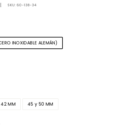
l
SKU:
60-138-34
ERO INOXIDABLE ALEMÁN)
y 42 MM
45 y 50 MM
)