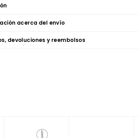
ión
mación acerca del envío
os, devoluciones y reembolsos
A
A
A
g
g
g
r
r
r