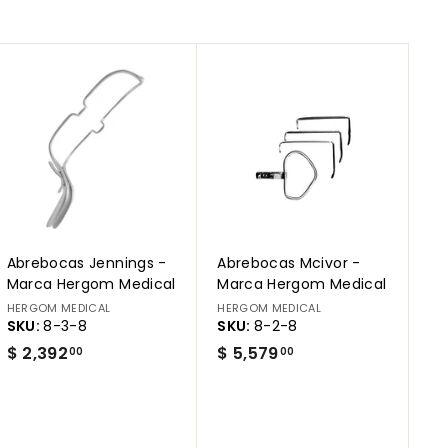
A
A
g
g
r
r
e
e
g
g
a
a
r
r
a
a
l
l
c
c
a
a
r
r
Abrebocas Jennings -
Abrebocas Mcivor -
r
r
i
i
Marca Hergom Medical
Marca Hergom Medical
t
t
HERGOM MEDICAL
HERGOM MEDICAL
o
o
SKU:
8-3-8
SKU:
8-2-8
$
$
$ 2,392
$ 5,579
00
00
2
5
,
,
3
5