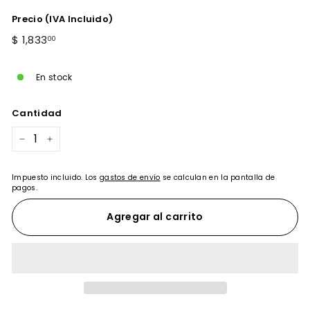
Precio (IVA Incluido)
Precio
$
$ 1,833
00
habitual
1,833.00
En stock
Cantidad
−
+
Impuesto incluido. Los
gastos de envío
se calculan en la pantalla de
pagos.
Agregar al carrito