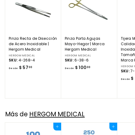
Pinza Recta de Disección
Pinza Porta Agujas
Tijera 
de Acero Inoxidable |
Mayo-Hegar | Marca
Calida
Hergom Medical
Hergom Medical
Inoxida
Tamaños
HERGOM MEDICAL
HERGOM MEDICAL
SKU:
4-268-4
SKU:
6-38-6
Marca 
D
D
$ 57
$ 100
HERGOM 
00
00
Desde
Desde
SKU:
7-
e
e
$
s
s
Desde
d
d
e
e
$
$
5
1
7
0
Más de
HERGOM MEDICAL
.
0
0
.
Agregar al carrito
Agregar al carrito
0
0