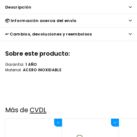
Descripción
📦 Información acerca del envío
↩️ Cambios, devoluciones y reembolsos
Sobre este producto:
Garantía:
1 AÑO
Material:
ACERO INOXIDABLE
Más de
CVDL
Agregar al carrito
Agregar al carrito