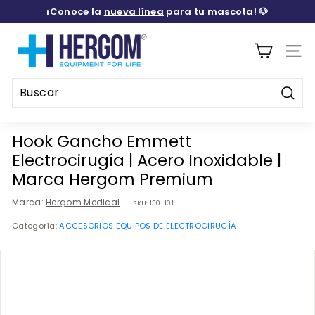
Ir
¡Conoce la
nueva línea
para tu mascota! 🐶
directamente
diapositivas
al
H
pausa
contenido
E
Naveg
R
G
Busca
O
Buscar
Cerrar
M
Hook Gancho Emmett
M
Electrocirugía | Acero Inoxidable |
E
Marca Hergom Premium
D
Marca:
Hergom Medical
SKU:
130-101
I
Categoría:
ACCESORIOS EQUIPOS DE ELECTROCIRUGÍA
C
A
L