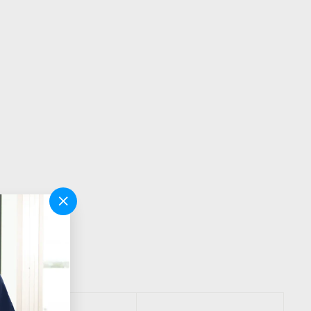
"Cerrar
(esc)"