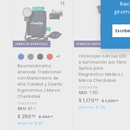
A
Rec
g
r
promo
e
g
a
Escribe
Suscrib
r
tu
a
l
correo
c
¡PRECIO ESPECIAL!
¡PRECIO ESPECIAL!
a
r
Otoscopio con Luz LED
r
+1
i
e iluminación por fibra
Baumanómetro
t
óptica para
o
Aneroide Tradicional
Diagnóstico Médico |
con Manómetro de
Marca Checkatek
Alta Calidad y Diseño
CHECKATEK
Ergonómico | Marca
SKU:
T310
Checkatek
P
$
P
$ 1,170
$
00
$ 1,300
00
CHECKATEK
r
r
1
1
Ahorras: $ 130
SKU:
B1-1
,
e
e
,
P
$
P
$ 250
3
$
00
$ 330
00
c
c
1
r
r
0
3
2
Ahorras: $ 80
i
i
0
3
7
e
e