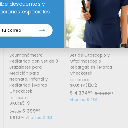
A
A
A
ibe descuentos y
g
g
g
r
r
r
ciones especiales
e
e
e
g
g
g
a
a
a
ir
r
r
r
a
a
a
l
l
l
c
c
c
¡PRECIO ESPECIAL!
¡PRECIO ESPECIAL!
a
a
a
r
r
r
Baumanómetro
Set de Otoscopio y
r
r
r
i
i
i
Pediátrico con Set de 3
Oftalmoscopio
t
t
t
Brazaletes para
Recargables | Marca
o
o
o
Medición para
Checkatek
Neonato, Infantil y
CHECKATEK
Pediátrico | Marca
SKU:
TP312C2
Checkatek
P
$
P
$ 4,374
$
00
$ 4,860
00
r
r
CHECKATEK
4
4
Ahorras: $ 486
SKU:
B5-9
,
e
e
,
8
D
P
c
c
$ 399
00
Desde
3
6
r
i
i
e
$
$ 582
Ahorras: $ 183
00
0
7
e
o
o
5
s
.
4
8