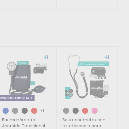
i
h
e
.
6
o
a
0
$
h
0
b
0
8
a
i
.
1
b
t
0
i
u
0
0
t
a
.
u
l
0
a
0
l
A
A
g
g
r
r
e
e
g
g
a
a
r
r
a
a
l
l
c
c
¡PRECIO ESPECIAL!
a
a
r
r
r
r
+1
i
i
Baumanómetro
Baumanómetro con
t
t
o
o
Aneroide Tradicional
estetoscopio para