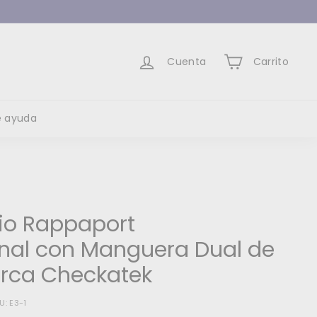
Cuenta
Carrito
e ayuda
io Rappaport
onal con Manguera Dual de
Marca Checkatek
U:
E3-1