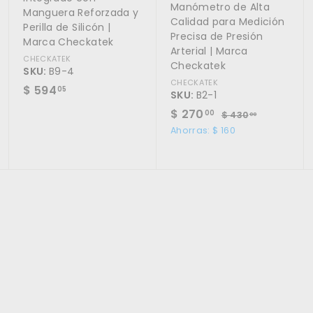
Manómetro de Alta
Manguera Reforzada y
Calidad para Medición
Perilla de Silicón |
Precisa de Presión
Marca Checkatek
Arterial | Marca
CHECKATEK
Checkatek
SKU:
B9-4
CHECKATEK
$
$ 594
05
SKU:
B2-1
5
P
$
P
$ 270
$
00
$ 430
00
9
r
r
4
2
Ahorras: $ 160
4
3
e
e
7
0
.
c
c
0
.
i
i
0
0
.
o
o
5
0
0
d
h
0
e
a
o
b
f
i
e
t
r
u
t
a
a
l