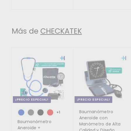
5
o
o
.
0
c
c
0
d
h
0
0
.
i
i
.
e
a
0
0
.
o
o
0
o
0
b
0
d
h
f
i
0
0
e
a
Más de
CHECKATEK
e
t
o
b
r
u
f
i
t
a
e
t
a
l
r
u
A
t
a
g
a
l
r
e
g
a
r
a
l
c
¡PRECIO ESPECIAL!
¡PRECIO ESPECIAL!
a
r
Baumanómetro
r
+1
i
Aneroide con
Baumanómetro
t
Manómetro de Alta
o
Aneroide +
Calidad y Diseño