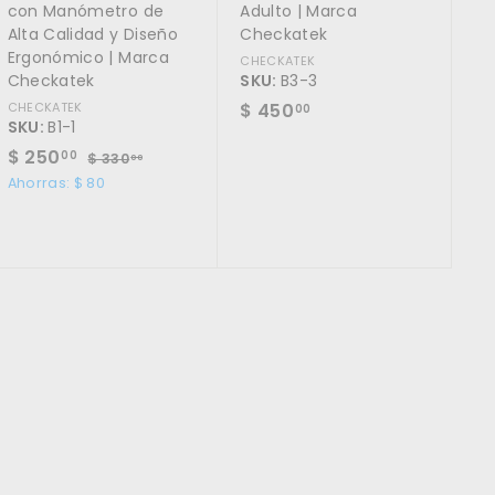
con Manómetro de
Adulto | Marca
Alta Calidad y Diseño
Checkatek
Ergonómico | Marca
CHECKATEK
Checkatek
SKU:
B3-3
$
CHECKATEK
$ 450
00
SKU:
B1-1
4
P
$
P
$ 250
$
00
$ 330
5
00
r
r
3
2
Ahorras: $ 80
0
3
e
e
5
.
0
c
c
0
.
0
i
i
0
.
0
o
o
0
0
d
h
0
e
a
o
b
f
i
e
t
r
u
t
a
a
l