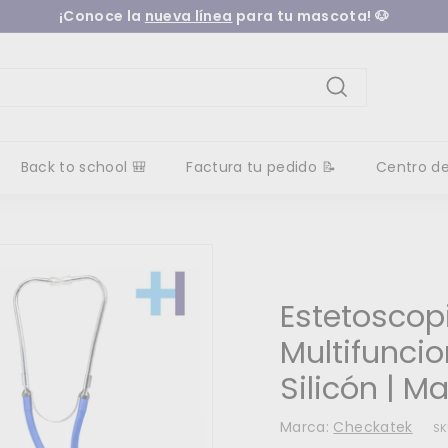
¡Conoce la
nueva línea
para tu mascota! 🐶
diapositivas
pausa
Buscar
Back to school 🎒
Factura tu pedido 📝
Centro d
Estetoscop
Multifunci
Silicón | 
Marca:
Checkatek
SK