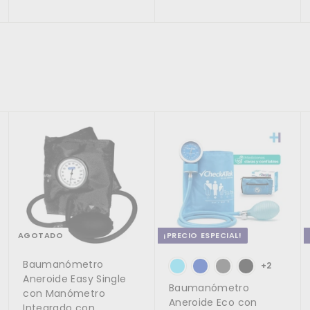
c
d
h
0
d
2
.
i
e
a
0
e
.
o
o
0
b
0
$
h
f
i
0
0
3
a
e
t
9
b
r
u
i
t
a
9
t
a
l
.
u
0
a
A
A
0
g
g
l
r
r
e
e
g
g
a
a
r
r
a
a
l
l
c
c
AGOTADO
¡PRECIO ESPECIAL!
a
a
r
r
Baumanómetro
r
r
+2
i
i
Aneroide Easy Single
Baumanómetro
t
t
con Manómetro
o
o
Aneroide Eco con
Integrado con