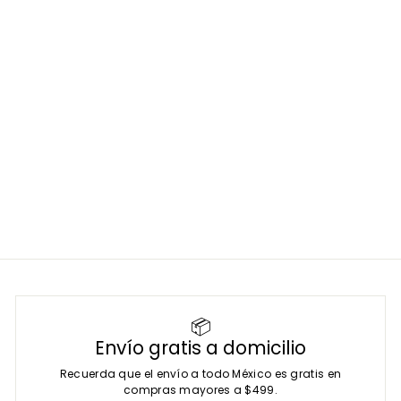
Set quirúrgico
ginecológico completo
con pinzas Heaney y
Kelly Hergom Premium |
Acero inoxidable Alemán
de alta calidad
HERGOM MEDICAL
SKU:
H16-576
$
$ 19,801
00
1
9
,
8
0
1
.
0
0
📦
Envío gratis a domicilio
Recuerda que el envío a todo México es gratis en
compras mayores a $499.