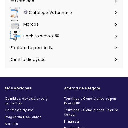
Catálogo
Expandir
menú
Catálogo Veterinario
Expandir
menú
Marcas
Back to school 🎒
Factura tu pedido 📝
Centro de ayuda
Expandir
menú
Más opciones
Acerca de Hergom
Cambios, devoluciones y
Términos y Condiciones cupón
garantías
IMAGEN10
Centro de ayuda
Términos y Condiciones Back to
School
Preguntas frecuentes
Empresa
Marcas