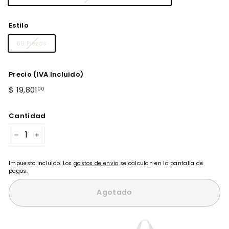
Estilo
69 Piezas
Precio (IVA Incluido)
Precio
$
$ 19,801
00
habitual
19,801.00
Cantidad
−
+
Impuesto incluido. Los
gastos de envío
se calculan en la pantalla de
pagos.
Agotado