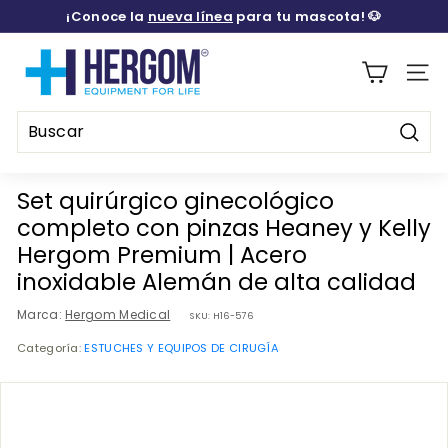
Ir
¡Conoce la
nueva línea
para tu mascota! 🐶
directamente
diapositivas
al
H
pausa
contenido
E
Naveg
R
G
Busca
O
Buscar
Cerrar
M
Set quirúrgico ginecológico
M
completo con pinzas Heaney y Kelly
E
Hergom Premium | Acero
D
inoxidable Alemán de alta calidad
I
Marca:
Hergom Medical
SKU:
H16-576
C
Categoría:
ESTUCHES Y EQUIPOS DE CIRUGÍA
A
L