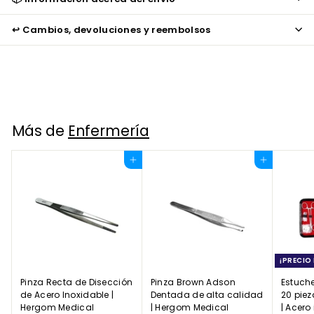
↩️ Cambios, devoluciones y reembolsos
Más de
Enfermería
Agregar al carrito
Agregar al carrito
¡PRECIO 
Pinza Recta de Disección
Pinza Brown Adson
Estuch
de Acero Inoxidable |
Dentada de alta calidad
20 piez
Hergom Medical
| Hergom Medical
| Acero