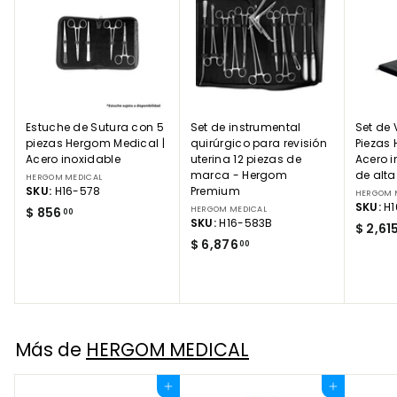
Estuche de Sutura con 5
Set de instrumental
Set de
piezas Hergom Medical |
quirúrgico para revisión
Piezas
Acero inoxidable
uterina 12 piezas de
Acero 
marca - Hergom
de alt
HERGOM MEDICAL
SKU:
H16-578
Premium
HERGOM 
SKU:
H1
$
$ 856
HERGOM MEDICAL
00
SKU:
H16-583B
$ 2,61
8
$
$ 6,876
00
5
6
6
,
.
8
0
7
0
6
Más de
HERGOM MEDICAL
.
0
Agregar al carrito
Agregar al carrito
0