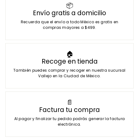
2
📦
7
Envío gratis a domicilio
.
0
Recuerda que el envío a todo México es gratis en
0
compras mayores a $499.
🏠
Recoge en tienda
También puedes comprar y recoger en nuestra sucursal
Vallejo en la Ciudad de México.
📄
Factura tu compra
Al pagar y finalizar tu pedido podrás generar la factura
electrónica.