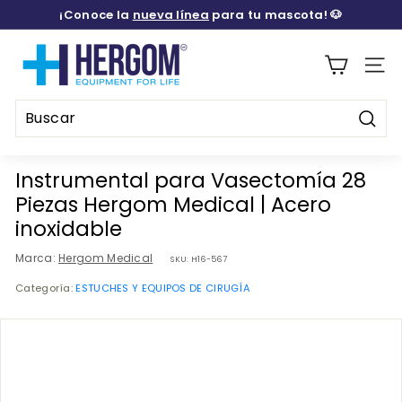
Ir
¡Conoce la
nueva línea
para tu mascota! 🐶
directamente
diapositivas
al
H
pausa
contenido
E
Naveg
R
G
Busca
O
Buscar
Cerrar
M
Instrumental para Vasectomía 28
M
Piezas Hergom Medical | Acero
E
inoxidable
D
Marca:
Hergom Medical
SKU:
H16-567
I
Categoría:
ESTUCHES Y EQUIPOS DE CIRUGÍA
C
A
L