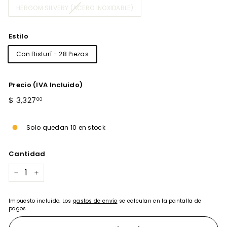
HERGOM SILVERY (ACERO INOXIDABLE)
Estilo
Con Bisturí - 28 Piezas
Precio (IVA Incluido)
Precio
$
$ 3,327
00
habitual
3,327.00
Solo quedan 10 en stock
Cantidad
−
+
Impuesto incluido. Los
gastos de envío
se calculan en la pantalla de
pagos.