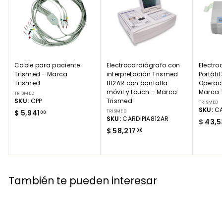
Cable para paciente
Electrocardiógrafo con
Electro
Trismed - Marca
interpretación Trismed
Portáti
Trismed
812AR con pantalla
Operac
móvil y touch - Marca
Marca 
TRISMED
SKU:
CPP
Trismed
TRISMED
SKU:
CA
$
$ 5,941
TRISMED
00
SKU:
CARDIPIA812AR
$ 43,
5
$
$ 58,217
00
,
5
9
8
4
,
1
2
.
También te pueden interesar
1
0
7
0
.
0