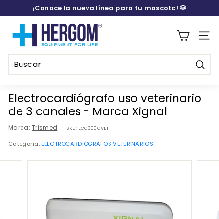
Ir
¡Conoce la
nueva línea
para tu mascota! 🐶
directamente
diapositivas
al
H
pausa
contenido
E
Naveg
R
G
Busca
O
Buscar
Cerrar
M
Electrocardiógrafo uso veterinario
M
de 3 canales - Marca Xignal
E
Marca:
Trismed
SKU:
ECG300GVET
D
Categoría:
ELECTROCARDIÓGRAFOS VETERINARIOS
I
C
A
L