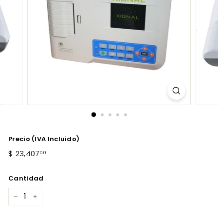
Precio (IVA Incluido)
Precio
$
$ 23,407
00
habitual
23,407.00
Cantidad
−
+