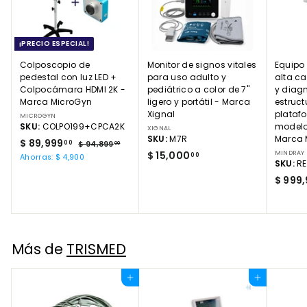
¡PRECIO ESPECIAL!
Colposcopio de
Monitor de signos vitales
Equipo 
pedestal con luz LED +
para uso adulto y
alta c
Colpocámara HDMI 2K -
pediátrico a color de 7"
y diagn
Marca MicroGyn
ligero y portátil - Marca
estruct
Xignal
plataf
MICROGYN
SKU:
COLPO199+CPCA2K
modelo
XIGNAL
SKU:
M7R
Marca 
P
$
P
$ 89,999
00
$
$ 94,899
00
r
r
$
$ 15,000
MINDRAY
9
8
00
Ahorras: $ 4,900
SKU:
R
e
e
4
1
9
,
c
c
$ 999
5
,
8
i
i
,
9
9
o
o
9
0
9
d
h
.
0
e
9
a
0
o
b
0
.
0
Más de
TRISMED
f
i
.
0
e
t
0
0
r
u
Agregar al carrito
Agregar al carrito
0
t
a
a
l