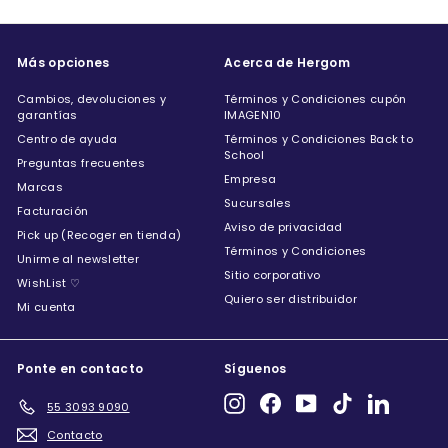
Más opciones
Acerca de Hergom
Cambios, devoluciones y
Términos y Condiciones cupón
garantías
IMAGEN10
Centro de ayuda
Términos y Condiciones Back to
School
Preguntas frecuentes
Empresa
Marcas
Sucursales
Facturación
Aviso de privacidad
Pick up (Recoger en tienda)
Términos y Condiciones
Unirme al newsletter
Sitio corporativo
WishList ♡
Quiero ser distribuidor
Mi cuenta
Ponte en contacto
Síguenos
Instagram
Facebook
YouTube
TikTok
LinkedIn
55 3093 9090
Contacto