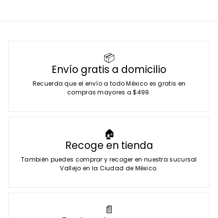
$
9
5
7
.
📦
0
Envío gratis a domicilio
0
Recuerda que el envío a todo México es gratis en
compras mayores a $499.
🏠
Recoge en tienda
También puedes comprar y recoger en nuestra sucursal
Vallejo en la Ciudad de México.
📄