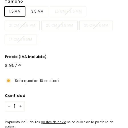
Tamaño
1.5 MM
3.5 MM
25 CM x 2.5 MM
21 CM x 3.5 MM
25 CM x 3.5 MM
25 CM x 6 MM
17 CM x 6 MM
Precio (IVA Incluido)
Precio
$
$ 957
00
habitual
957.00
Solo quedan 10 en stock
Cantidad
−
+
Impuesto incluido. Los
gastos de envío
se calculan en la pantalla de
pagos.