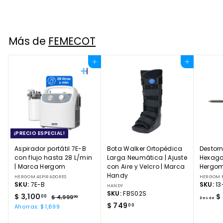
Más de
FEMECOT
Agregar al carrito
Agregar al carrito
¡PRECIO ESPECIAL!
Aspirador portátil 7E-B
Bota Walker Ortopédica
Destorn
con flujo hasta 28 L/min
Larga Neumática | Ajuste
Hexago
| Marca Hergom
con Aire y Velcro | Marca
Hergom
Handy
HERGOM ASPIRADORES
HERGOM 
SKU:
7E-B
SKU:
13
HANDY
SKU:
FBS02S
P
$
P
$ 3,100
$
00
$
$ 4,999
00
Desde
r
r
$
$ 749
4
3
00
Ahorras: $ 1,899
e
e
,
7
,
9
c
c