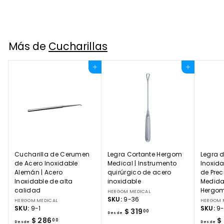
Más de
Cucharillas
Agregar al carrito
Agregar al carrito
Cucharilla de Cerumen
Legra Cortante Hergom
Legra 
de Acero Inoxidable
Medical | Instrumento
Inoxida
Alemán | Acero
quirúrgico de acero
de Prec
Inoxidable de alta
inoxidable
Medidas
calidad
Hergom
HERGOM MEDICAL
SKU:
9-36
HERGOM MEDICAL
HERGOM 
SKU:
9-1
SKU:
9
D
$ 319
00
Desde
D
$ 286
$ 
e
00
Desde
Desde