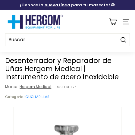
Ir
¡Conoce la
nueva línea
para tu mascota! 🐶
directamente
diapositivas
al
H
pausa
contenido
E
Naveg
R
G
Busca
O
Buscar
Cerrar
M
Desenterrador y Reparador de
M
Uñas Hergom Medical |
E
Instrumento de acero inoxidable
D
Marca:
Hergom Medical
SKU:
H13-1125
I
Categoría:
CUCHARILLAS
C
A
L