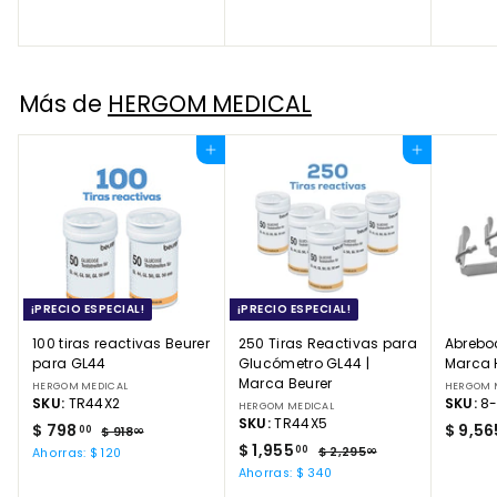
e
s
s
d
d
e
e
$
Más de
HERGOM MEDICAL
$
3
2
1
8
Agregar al carrito
Agregar al carrito
9
6
.
.
0
0
0
0
¡PRECIO ESPECIAL!
¡PRECIO ESPECIAL!
100 tiras reactivas Beurer
250 Tiras Reactivas para
Abrebo
para GL44
Glucómetro GL44 |
Marca 
Marca Beurer
HERGOM MEDICAL
HERGOM 
SKU:
TR44X2
SKU:
8-
HERGOM MEDICAL
SKU:
TR44X5
P
$
P
$ 798
$ 9,56
00
$
$ 918
00
r
r
P
$
P
$ 1,955
9
7
00
$
$ 2,295
Ahorras: $ 120
00
e
e
1
r
r
2
1
9
Ahorras: $ 340
8
c
c
e
e
,
,