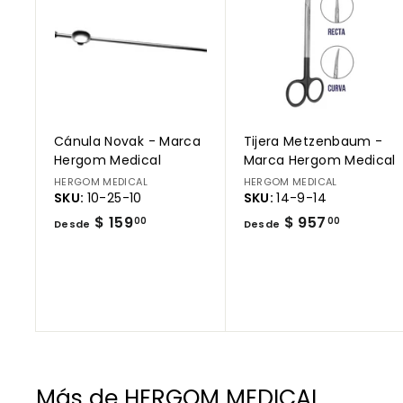
r
e
g
a
r
a
l
c
a
r
Cánula Novak - Marca
Tijera Metzenbaum -
r
i
Hergom Medical
Marca Hergom Medical
t
HERGOM MEDICAL
HERGOM MEDICAL
o
SKU:
10-25-10
SKU:
14-9-14
D
D
$ 159
$ 957
00
00
Desde
Desde
e
e
s
s
d
d
e
e
$
$
1
9
5
5
Más de
HERGOM MEDICAL
9
7