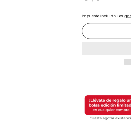
−
+
Impuesto incluido. Los
gas