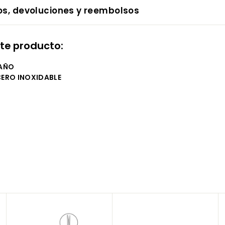
os, devoluciones y reembolsos
te producto:
 AÑO
ERO INOXIDABLE
A
A
A
g
g
g