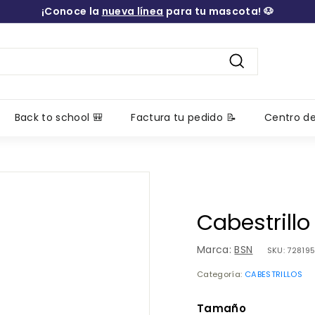
¡Conoce la
nueva línea
para tu mascota! 🐶
diapositivas
pausa
Buscar
Back to school 🎒
Factura tu pedido 📝
Centro d
Cabestrillo
Marca:
BSN
SKU:
72819
Categoría:
CABESTRILLOS
Tamaño