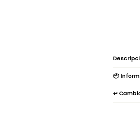
Descripc
📦 Infor
↩️ Cambi