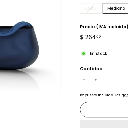
Chico
Mediano
Precio (IVA Incluido
Precio
$
$ 264
00
habitual
264.00
En stock
Cantidad
−
+
Impuesto incluido. Los
gas