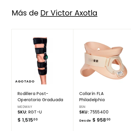
Más de
Dr Victor Axotla
AGOTADO
Rodillera Post-
Collarín FLA
Úne
Operatoria Graduada
Philadelphia
MEDWAY
BSN
SKU:
RGT-U
SKU:
7555400
p
$
D
$ 1,515
$ 958
00
00
Desde
1
e