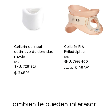
A
g
r
e
g
a
r
a
l
c
a
r
Collarin cervical
Collarín FLA
r
i
actimove de densidad
Philadelphia
t
media
BSN
o
SKU:
7555400
BSN
SKU:
7281927
D
$ 958
00
Desde
$
$ 248
e
00
2
s
4
d
8
e
.
$
0
9
También te pueden interesar