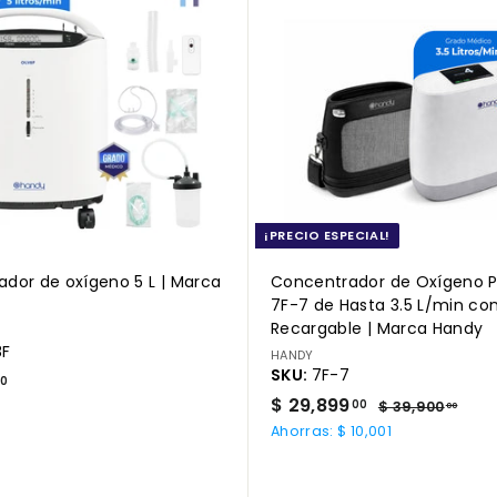
r
e
g
a
r
a
l
c
a
r
r
i
t
o
¡PRECIO ESPECIAL!
dor de oxígeno 5 L | Marca
Concentrador de Oxígeno Po
7F-7 de Hasta 3.5 L/min con
Recargable | Marca Handy
8F
HANDY
SKU:
7F-7
$
00
P
$
P
$ 29,899
1
$
00
$ 39,900
00
r
r
3
2
1
Ahorras: $ 10,001
9
e
e
9
,
,
c
c
,
9
9
i
i