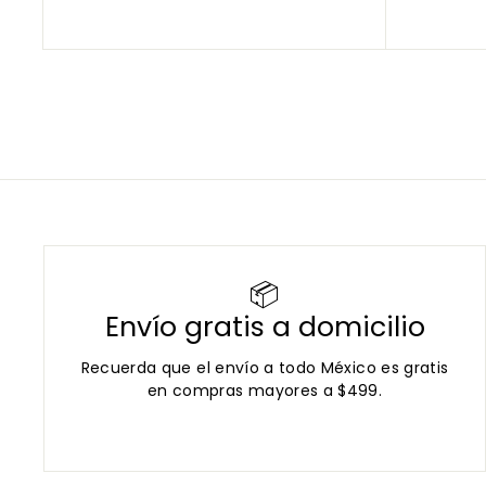
6
e
e
1
,
c
c
,
8
i
i
0
9
o
o
0
9
d
h
.
9
e
a
0
0
o
.
b
f
i
0
e
t
0
r
u
t
a
a
l
📦
Envío gratis a domicilio
Recuerda que el envío a todo México es gratis
en compras mayores a $499.