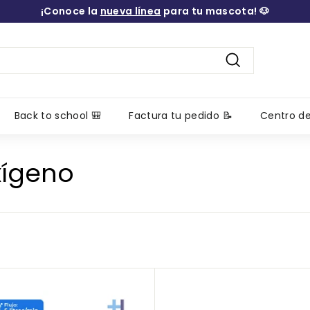
¡Conoce la
nueva línea
para tu mascota! 🐶
diapositivas
pausa
Buscar
Back to school 🎒
Factura tu pedido 📝
Centro d
xígeno
A
g