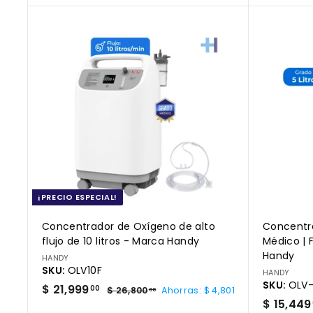
9
9
o
o
9
9
A
d
h
.
g
.
e
a
0
r
0
o
0
b
e
g
f
i
0
a
e
t
r
r
u
a
t
a
l
c
a
l
a
r
r
i
t
o
¡PRECIO ESPECIAL!
Concentrador de Oxígeno de alto
Concentr
flujo de 10 litros - Marca Handy
Médico | F
Handy
HANDY
SKU:
OLV10F
HANDY
SKU:
OLV
P
$
P
$ 21,999
$
00
$ 26,800
Ahorras: $ 4,801
00
r
r
2
$ 15,449
2