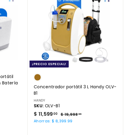
r
r
e
e
g
g
a
a
r
r
a
a
l
l
c
c
a
a
r
r
r
r
i
i
t
t
o
o
¡PRECIO ESPECIAL!
rtátil
 Batería
Concentrador portátil 3 L Handy OLV-
B1
HANDY
SKU:
OLV-B1
P
$
P
$ 11,599
$
00
$ 19,998
99
r
r
1
1
Ahorras: $ 8,399.99
9
e
e
1
,
c
c