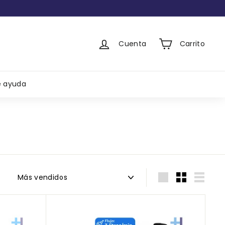
Cuenta
Carrito
e ayuda
Ordenar
Large
Small
List
A
A
g
g