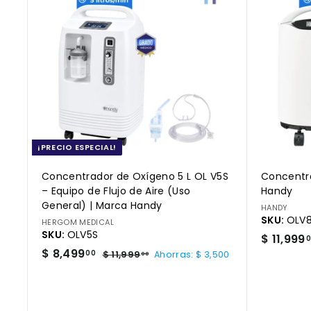
r
e
g
a
r
a
l
c
a
r
r
i
t
o
¡PRECIO ESPECIAL!
Concentrador de Oxígeno 5 L OL V5S
Concentra
– Equipo de Flujo de Aire (Uso
Handy
General) | Marca Handy
HANDY
SKU:
OLV
HERGOM MEDICAL
SKU:
OLV5S
$ 11,999
P
$
P
$ 8,499
$
00
$ 11,999
Ahorras: $ 3,500
00
r
r
1
8
1
e
e
,
,
c
c
4
9
i
i