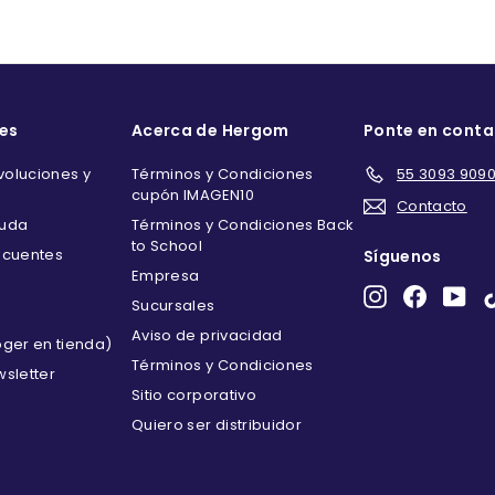
es
Acerca de Hergom
Ponte en cont
oluciones y
Términos y Condiciones
55 3093 909
cupón IMAGEN10
Contacto
yuda
Términos y Condiciones Back
to School
ecuentes
Síguenos
Empresa
Instagram
Faceboo
You
Sucursales
Aviso de privacidad
oger en tienda)
Términos y Condiciones
wsletter
Sitio corporativo
Quiero ser distribuidor