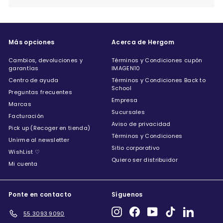
menú
Más opciones
Acerca de Hergom
Cambios, devoluciones y
Términos y Condiciones cupón
garantías
IMAGEN10
Centro de ayuda
Términos y Condiciones Back to
School
Preguntas frecuentes
Empresa
Marcas
Sucursales
Facturación
Aviso de privacidad
Pick up (Recoger en tienda)
Términos y Condiciones
Unirme al newsletter
Sitio corporativo
WishList ♡
Quiero ser distribuidor
Mi cuenta
Ponte en contacto
Síguenos
Instagram
Facebook
YouTube
TikTok
LinkedIn
55 3093 9090