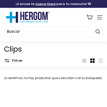
Ir
¡Conoce la
nueva línea
para tu mascota! 🐶
directamente
diapositivas
al
H
pausa
contenido
E
Naveg
R
G
Busca
O
Buscar
Cerrar
M
Clips
M
E
Filtrar
Large
Small
List
D
I
Lo sentimos, no hay productos que coincidan con tu búsqueda.
C
A
L